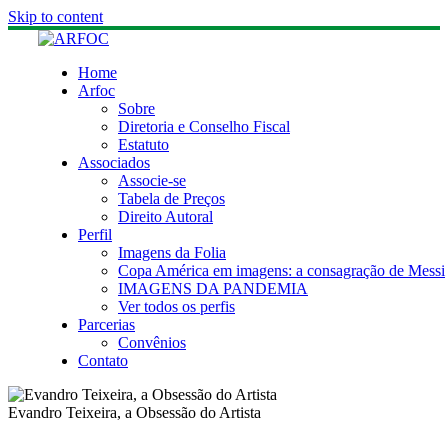
Skip to content
Home
Arfoc
Sobre
Diretoria e Conselho Fiscal
Estatuto
Associados
Associe-se
Tabela de Preços
Direito Autoral
Perfil
Imagens da Folia
Copa América em imagens: a consagração de Messi
IMAGENS DA PANDEMIA
Ver todos os perfis
Parcerias
Convênios
Contato
Evandro Teixeira, a Obsessão do Artista
Ver o perfil