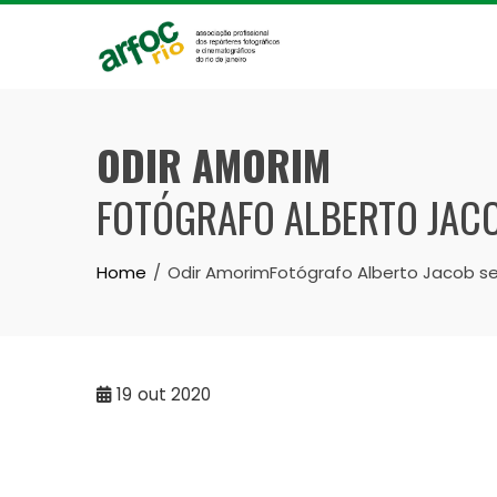
Skip
to
content
ODIR AMORIM
FOTÓGRAFO ALBERTO JAC
Home
Odir AmorimFotógrafo Alberto Jacob s
19
out 2020