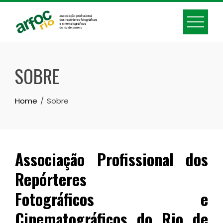
Skip
to
content
SOBRE
Home
Sobre
Associação Profissional dos
Repórteres
Fotográficos e
Cinematográficos do Rio de