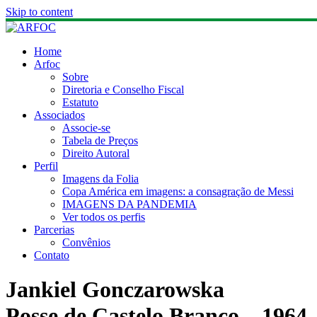
Skip to content
Home
Arfoc
Sobre
Diretoria e Conselho Fiscal
Estatuto
Associados
Associe-se
Tabela de Preços
Direito Autoral
Perfil
Imagens da Folia
Copa América em imagens: a consagração de Messi
IMAGENS DA PANDEMIA
Ver todos os perfis
Parcerias
Convênios
Contato
Jankiel Gonczarowska
Posse de Castelo Branco – 1964