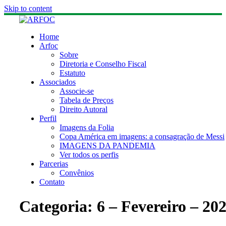
Skip to content
Home
Arfoc
Sobre
Diretoria e Conselho Fiscal
Estatuto
Associados
Associe-se
Tabela de Preços
Direito Autoral
Perfil
Imagens da Folia
Copa América em imagens: a consagração de Messi
IMAGENS DA PANDEMIA
Ver todos os perfis
Parcerias
Convênios
Contato
Categoria:
6 – Fevereiro – 20