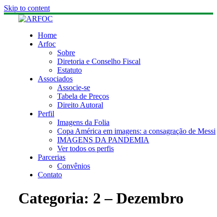
Skip to content
Home
Arfoc
Sobre
Diretoria e Conselho Fiscal
Estatuto
Associados
Associe-se
Tabela de Preços
Direito Autoral
Perfil
Imagens da Folia
Copa América em imagens: a consagração de Messi
IMAGENS DA PANDEMIA
Ver todos os perfis
Parcerias
Convênios
Contato
Categoria:
2 – Dezembro