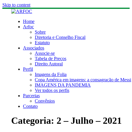
Skip to content
Home
Arfoc
Sobre
Diretoria e Conselho Fiscal
Estatuto
Associados
Associe-se
Tabela de Preços
Direito Autoral
Perfil
Imagens da Folia
Copa América em imagens: a consagração de Messi
IMAGENS DA PANDEMIA
Ver todos os perfis
Parcerias
Convênios
Contato
Categoria:
2 – Julho – 2021