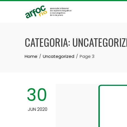
Skip
to
content
CATEGORIA:
UNCATEGORIZ
Home
Uncategorized
Page 3
30
JUN 2020