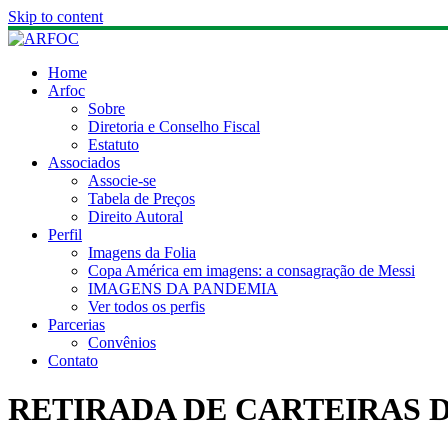
Skip to content
Home
Arfoc
Sobre
Diretoria e Conselho Fiscal
Estatuto
Associados
Associe-se
Tabela de Preços
Direito Autoral
Perfil
Imagens da Folia
Copa América em imagens: a consagração de Messi
IMAGENS DA PANDEMIA
Ver todos os perfis
Parcerias
Convênios
Contato
RETIRADA DE CARTEIRAS 