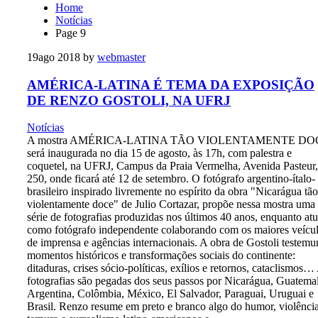
Home
Notícias
Page 9
19
ago 2018
by
webmaster
AMÉRICA-LATINA É TEMA DA EXPOSIÇÃO
DE RENZO GOSTOLI, NA UFRJ
Notícias
A mostra AMÉRICA-LATINA TÃO VIOLENTAMENTE DO
será inaugurada no dia 15 de agosto, às 17h, com palestra e
coquetel, na UFRJ, Campus da Praia Vermelha, Avenida Pasteur,
250, onde ficará até 12 de setembro. O fotógrafo argentino-ítalo-
brasileiro inspirado livremente no espírito da obra "Nicarágua tão
violentamente doce" de Julio Cortazar, propõe nessa mostra uma
série de fotografias produzidas nos últimos 40 anos, enquanto at
como fotógrafo independente colaborando com os maiores veícu
de imprensa e agências internacionais. A obra de Gostoli testem
momentos históricos e transformações sociais do continente:
ditaduras, crises sócio-políticas, exílios e retornos, cataclismos…
fotografias são pegadas dos seus passos por Nicarágua, Guatemal
Argentina, Colômbia, México, El Salvador, Paraguai, Uruguai e
Brasil. Renzo resume em preto e branco algo do humor, violência