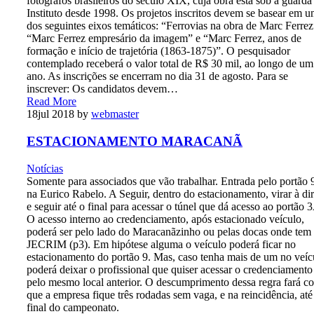
fotógrafos brasileiros do século XIX, cuja obra está sob a guarda
Instituto desde 1998. Os projetos inscritos devem se basear em 
dos seguintes eixos temáticos: “Ferrovias na obra de Marc Ferrez
“Marc Ferrez empresário da imagem” e “Marc Ferrez, anos de
formação e início de trajetória (1863-1875)”. O pesquisador
contemplado receberá o valor total de R$ 30 mil, ao longo de um
ano. As inscrições se encerram no dia 31 de agosto. Para se
inscrever: Os candidatos devem…
Read More
18
jul 2018
by
webmaster
ESTACIONAMENTO MARACANÃ
Notícias
Somente para associados que vão trabalhar. Entrada pelo portão 
na Eurico Rabelo. A Seguir, dentro do estacionamento, virar à dir
e seguir até o final para acessar o túnel que dá acesso ao portão 
O acesso interno ao credenciamento, após estacionado veículo,
poderá ser pelo lado do Maracanãzinho ou pelas docas onde tem
JECRIM (p3). Em hipótese alguma o veículo poderá ficar no
estacionamento do portão 9. Mas, caso tenha mais de um no veíc
poderá deixar o profissional que quiser acessar o credenciamento
pelo mesmo local anterior. O descumprimento dessa regra fará c
que a empresa fique três rodadas sem vaga, e na reincidência, até
final do campeonato.