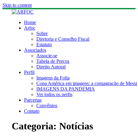
Skip to content
Home
Arfoc
Sobre
Diretoria e Conselho Fiscal
Estatuto
Associados
Associe-se
Tabela de Preços
Direito Autoral
Perfil
Imagens da Folia
Copa América em imagens: a consagração de Messi
IMAGENS DA PANDEMIA
Ver todos os perfis
Parcerias
Convênios
Contato
Categoria:
Notícias