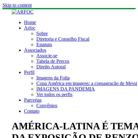
Skip to content
Home
Arfoc
Sobre
Diretoria e Conselho Fiscal
Estatuto
Associados
Associe-se
Tabela de Preços
Direito Autoral
Perfil
Imagens da Folia
Copa América em imagens: a consagração de Messi
IMAGENS DA PANDEMIA
Ver todos os perfis
Parcerias
Convênios
Contato
AMÉRICA-LATINA É TEM
DA EXPOSIÇÃO DE RENZ