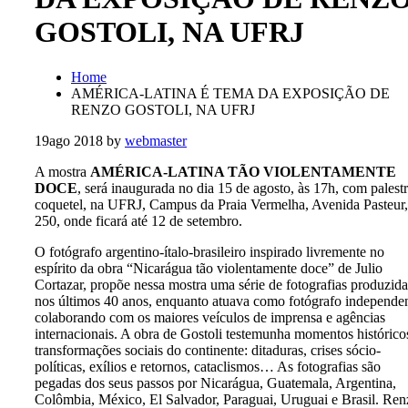
GOSTOLI, NA UFRJ
Home
AMÉRICA-LATINA É TEMA DA EXPOSIÇÃO DE
RENZO GOSTOLI, NA UFRJ
19
ago 2018
by
webmaster
A mostra
AMÉRICA-LATINA TÃO VIOLENTAMENTE
DOCE
, será inaugurada no dia 15 de agosto, às 17h, com palestr
coquetel, na UFRJ, Campus da Praia Vermelha, Avenida Pasteur,
250, onde ficará até 12 de setembro.
O fotógrafo argentino-ítalo-brasileiro inspirado livremente no
espírito da obra “Nicarágua tão violentamente doce” de Julio
Cortazar, propõe nessa mostra uma série de fotografias produzida
nos últimos 40 anos, enquanto atuava como fotógrafo independe
colaborando com os maiores veículos de imprensa e agências
internacionais. A obra de Gostoli testemunha momentos histórico
transformações sociais do continente: ditaduras, crises sócio-
políticas, exílios e retornos, cataclismos… As fotografias são
pegadas dos seus passos por Nicarágua, Guatemala, Argentina,
Colômbia, México, El Salvador, Paraguai, Uruguai e Brasil. Ren