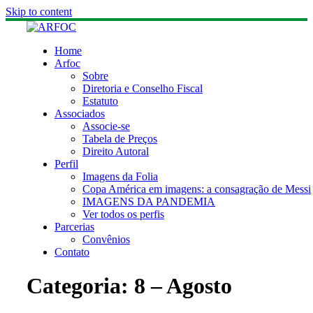
Skip to content
Home
Arfoc
Sobre
Diretoria e Conselho Fiscal
Estatuto
Associados
Associe-se
Tabela de Preços
Direito Autoral
Perfil
Imagens da Folia
Copa América em imagens: a consagração de Messi
IMAGENS DA PANDEMIA
Ver todos os perfis
Parcerias
Convênios
Contato
Categoria:
8 – Agosto