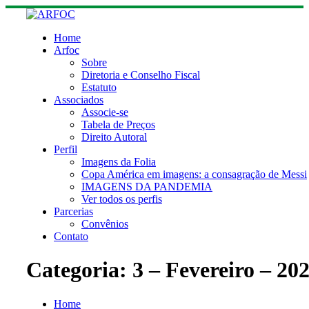
Skip
to
content
Home
Arfoc
Sobre
Diretoria e Conselho Fiscal
Estatuto
Associados
Associe-se
Tabela de Preços
Direito Autoral
Perfil
Imagens da Folia
Copa América em imagens: a consagração de Messi
IMAGENS DA PANDEMIA
Ver todos os perfis
Parcerias
Convênios
Contato
Categoria:
3 – Fevereiro – 20
Home