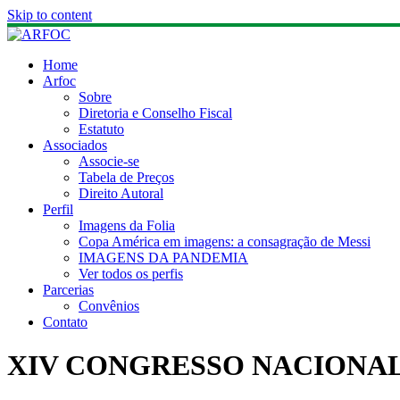
Skip to content
Home
Arfoc
Sobre
Diretoria e Conselho Fiscal
Estatuto
Associados
Associe-se
Tabela de Preços
Direito Autoral
Perfil
Imagens da Folia
Copa América em imagens: a consagração de Messi
IMAGENS DA PANDEMIA
Ver todos os perfis
Parcerias
Convênios
Contato
XIV CONGRESSO NACIONAL