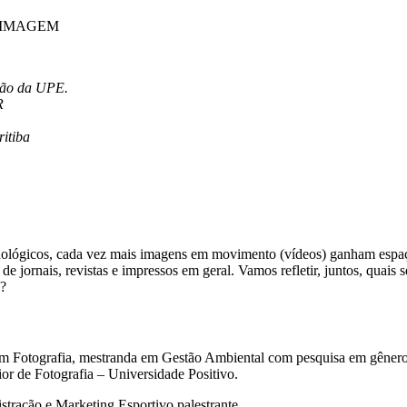
 IMAGEM
rão da UPE.
R
ritiba
ológicos, cada vez mais imagens em movimento (vídeos) ganham espaço 
e jornais, revistas e im
pressos em geral. Vamos refletir, juntos, quai
T?
 em Fotografia, mestranda em Gestão Ambiental com pesquisa em gênero,
ior de Fotografia – Universidade Positivo.
stração e Marketing Esportivo palestrante.