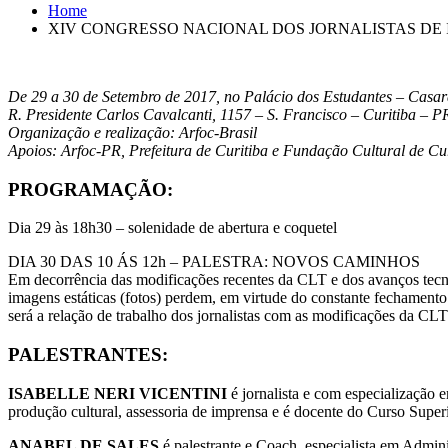
Home
XIV CONGRESSO NACIONAL DOS JORNALISTAS DE
De 29 a 30 de Setembro de 2017, no Palácio dos Estudantes – Casa
R. Presidente Carlos Cavalcanti, 1157 – S. Francisco – Curitiba – P
Organização e realização: Arfoc-Brasil
Apoios: Arfoc-PR, Prefeitura de Curitiba e Fundação Cultural de Cu
PROGRAMAÇÃO:
Dia 29 às 18h30 – solenidade de abertura e coquetel
DIA 30 DAS 10 ÁS 12h – PALESTRA: NOVOS CAMINHOS
Em decorrência das modificações recentes da CLT e dos avanços tecn
imagens estáticas (fotos) perdem, em virtude do constante fechamento d
será a relação de trabalho dos jornalistas com as modificações da CL
PALESTRANTES:
ISABELLE NERI VICENTINI
é jornalista e com especialização
produção cultural, assessoria de imprensa e é docente do Curso Super
ANABEL DE SALES
é palestrante e Coach, especialista em Admini