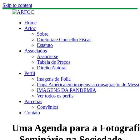
Skip to content
Home
Arfoc
Sobre
Diretoria e Conselho Fiscal
Estatuto
Associados
Associe-se
Tabela de Preços
Direito Autoral
Perfil
Imagens da Folia
Copa América em imagens: a consagração de Messi
IMAGENS DA PANDEMIA
Ver todos os perfis
Parcerias
Convênios
Contato
Uma Agenda para a Fotograf
– Seminário na Sociedade