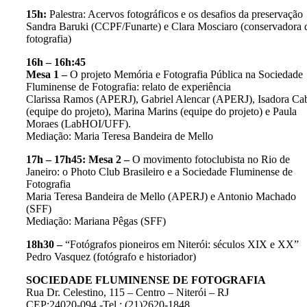
15h:
Palestra: Acervos fotográficos e os desafios da preservação
Sandra Baruki (CCPF/Funarte) e Clara Mosciaro (conservadora 
fotografia)
16h – 16h:45
Mesa 1 –
O projeto Memória e Fotografia Pública na Sociedade
Fluminense de Fotografia: relato de experiência
Clarissa Ramos (APERJ), Gabriel Alencar (APERJ), Isadora Cab
(equipe do projeto), Marina Marins (equipe do projeto) e Paula
Moraes (LabHOI/UFF).
Mediação: Maria Teresa Bandeira de Mello
17h – 17h45: Mesa 2 –
O movimento fotoclubista no Rio de
Janeiro: o Photo Club Brasileiro e a Sociedade Fluminense de
Fotografia
Maria Teresa Bandeira de Mello (APERJ) e Antonio Machado
(SFF)
Mediação: Mariana Pêgas (SFF)
18h30 –
“Fotógrafos pioneiros em Niterói: séculos XIX e XX”
Pedro Vasquez (fotógrafo e historiador)
SOCIEDADE FLUMINENSE DE FOTOGRAFIA
Rua Dr. Celestino, 115 – Centro – Niterói – RJ
CEP:24020-094 -Tel.: (21)2620-1848