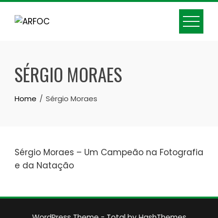
Skip
to
content
SÉRGIO MORAES
Home
Sérgio Moraes
Sérgio Moraes – Um Campeão na Fotografia
e da Natação
WordPress Theme - Total
by HashThemes