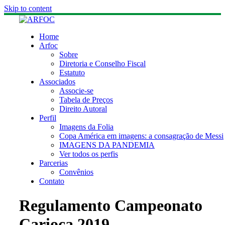
Skip to content
Home
Arfoc
Sobre
Diretoria e Conselho Fiscal
Estatuto
Associados
Associe-se
Tabela de Preços
Direito Autoral
Perfil
Imagens da Folia
Copa América em imagens: a consagração de Messi
IMAGENS DA PANDEMIA
Ver todos os perfis
Parcerias
Convênios
Contato
Regulamento Campeonato
Carioca 2019