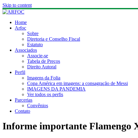
Skip to content
Home
Arfoc
Sobre
Diretoria e Conselho Fiscal
Estatuto
Associados
Associe-se
Tabela de Preços
Direito Autoral
Perfil
Imagens da Folia
Copa América em imagens: a consagração de Messi
IMAGENS DA PANDEMIA
Ver todos os perfis
Parcerias
Convênios
Contato
Informe importante Flamengo X