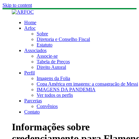
Skip to content
Home
Arfoc
Sobre
Diretoria e Conselho Fiscal
Estatuto
Associados
Associe-se
Tabela de Preços
Direito Autoral
Perfil
Imagens da Folia
Copa América em imagens: a consagração de Messi
IMAGENS DA PANDEMIA
Ver todos os perfis
Parcerias
Convênios
Contato
Informações sobre
credenciamento para Flamen