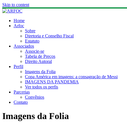
Skip to content
Home
Arfoc
Sobre
Diretoria e Conselho Fiscal
Estatuto
Associados
Associe-se
Tabela de Preços
Direito Autoral
Perfil
Imagens da Folia
Copa América em imagens: a consagração de Messi
IMAGENS DA PANDEMIA
Ver todos os perfis
Parcerias
Convênios
Contato
Imagens da Folia