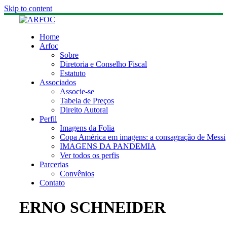
Skip to content
Home
Arfoc
Sobre
Diretoria e Conselho Fiscal
Estatuto
Associados
Associe-se
Tabela de Preços
Direito Autoral
Perfil
Imagens da Folia
Copa América em imagens: a consagração de Messi
IMAGENS DA PANDEMIA
Ver todos os perfis
Parcerias
Convênios
Contato
ERNO SCHNEIDER