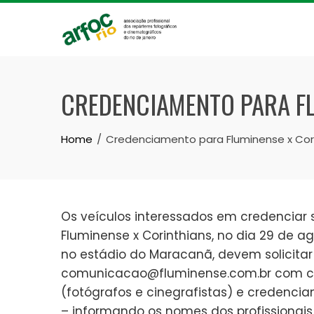
Skip
to
content
CREDENCIAMENTO PARA FL
Home
Credenciamento para Fluminense x Cori
Os veículos interessados em credenciar s
Fluminense x Corinthians, no dia 29 de a
no estádio do Maracanã, devem solicita
comunicacao@fluminense.com.br com c
(fotógrafos e cinegrafistas) e credencia
– informando os nomes dos profissionais