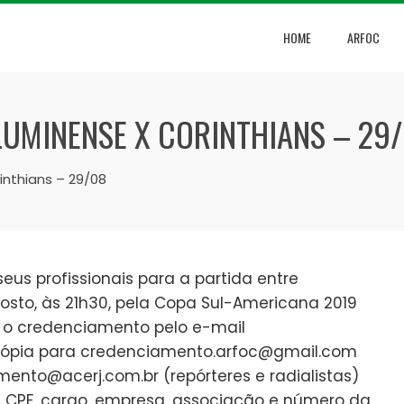
HOME
ARFOC
UMINENSE X CORINTHIANS – 29
nthians – 29/08
eus profissionais para a partida entre
gosto, às 21h30, pela Copa Sul-Americana 2019
r o credenciamento pelo e-mail
ópia para credenciamento.arfoc@gmail.com
mento@acerj.com.br (repórteres e radialistas)
, CPF, cargo, empresa, associação e número da