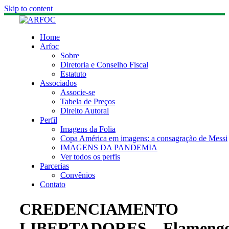
Skip to content
Home
Arfoc
Sobre
Diretoria e Conselho Fiscal
Estatuto
Associados
Associe-se
Tabela de Preços
Direito Autoral
Perfil
Imagens da Folia
Copa América em imagens: a consagração de Messi
IMAGENS DA PANDEMIA
Ver todos os perfis
Parcerias
Convênios
Contato
CREDENCIAMENTO
LIBERTADORES – Flameng