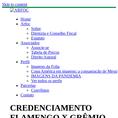
Skip to content
Home
Arfoc
Sobre
Diretoria e Conselho Fiscal
Estatuto
Associados
Associe-se
Tabela de Preços
Direito Autoral
Perfil
Imagens da Folia
Copa América em imagens: a consagração de Messi
IMAGENS DA PANDEMIA
Ver todos os perfis
Parcerias
Convênios
Contato
CREDENCIAMENTO
FLAMENGO X GRÊMIO –