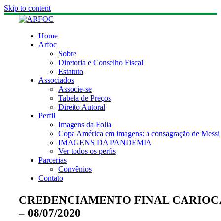
Skip to content
Home
Arfoc
Sobre
Diretoria e Conselho Fiscal
Estatuto
Associados
Associe-se
Tabela de Preços
Direito Autoral
Perfil
Imagens da Folia
Copa América em imagens: a consagração de Messi
IMAGENS DA PANDEMIA
Ver todos os perfis
Parcerias
Convênios
Contato
CREDENCIAMENTO FINAL CARIOC
– 08/07/2020