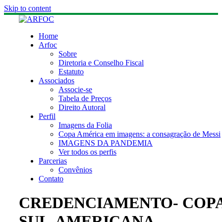
Skip to content
Home
Arfoc
Sobre
Diretoria e Conselho Fiscal
Estatuto
Associados
Associe-se
Tabela de Preços
Direito Autoral
Perfil
Imagens da Folia
Copa América em imagens: a consagração de Messi
IMAGENS DA PANDEMIA
Ver todos os perfis
Parcerias
Convênios
Contato
CREDENCIAMENTO- COP
SUL-AMERICANA