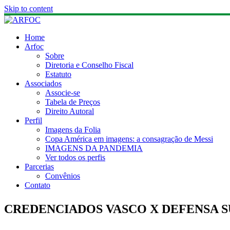
Skip to content
Home
Arfoc
Sobre
Diretoria e Conselho Fiscal
Estatuto
Associados
Associe-se
Tabela de Preços
Direito Autoral
Perfil
Imagens da Folia
Copa América em imagens: a consagração de Messi
IMAGENS DA PANDEMIA
Ver todos os perfis
Parcerias
Convênios
Contato
CREDENCIADOS VASCO X DEFENSA SU