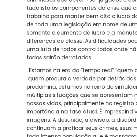
tudo isto os componentes da crise que a
trabalho para manter bem alto o lucro d
de toda uma legislação em nome de um
somente o aumento do lucro e a manute
diferenças de classe. As dificuldades 
uma luta de todos contra todos onde n
todos sairão derrotados.
. Estamos na era do “tempo real” “quem 
quem procura a verdade por detrás das 
predomina, estamos no reino do simulacr
múltiplas situações que se apresentam 
nossas vidas, principalmente no registr
importância na fase atual. É imprescind
imagens. A desunião, a divisão, a discór
continuam a praticar seus crimes, seus m
toda imensa população que é massacrad