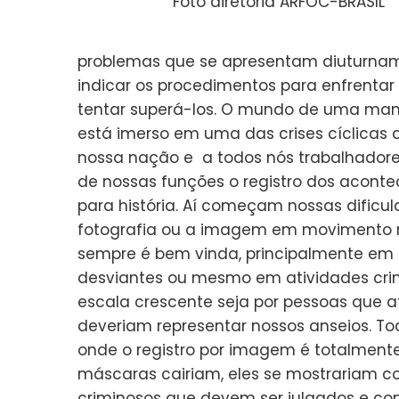
Foto diretoria ARFOC-BRASIL
problemas que se apresentam diuturnam
indicar os procedimentos para enfrentar
tentar superá-los. O mundo de uma manei
está imerso em uma das crises cíclicas d
nossa nação e a todos nós trabalhado
de nossas funções o registro dos acon
para história. Aí começam nossas dificu
fotografia ou a imagem em movimento r
sempre é bem vinda, principalmente em
desviantes ou mesmo em atividades crimi
escala crescente seja por pessoas que a
deveriam representar nossos anseios. T
onde o registro por imagem é totalmente 
máscaras cairiam, eles se mostrariam 
criminosos que devem ser julgados e con