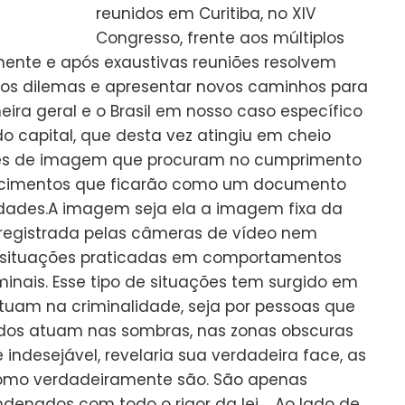
reunidos em Curitiba, no XIV
Congresso, frente aos múltiplos
ente e após exaustivas reuniões resolvem
 os dilemas e apresentar novos caminhos para
ra geral e o Brasil em nosso caso específico
o capital, que desta vez atingiu em cheio
res de imagem que procuram no cumprimento
tecimentos que ficarão como um documento
ldades.A imagem seja ela a imagem fixa da
egistrada pelas câmeras de vídeo nem
 situações praticadas em comportamentos
nais. Esse tipo de situações tem surgido em
tuam na criminalidade, seja por pessoas que
odos atuam nas sombras, nas zonas obscuras
indesejável, revelaria sua verdadeira face, as
como verdadeiramente são. São apenas
denados com todo o rigor da lei. Ao lado de