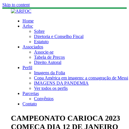
Skip to content
Home
Arfoc
Sobre
Diretoria e Conselho Fiscal
Estatuto
Associados
Associe-se
Tabela de Preços
Direito Autoral
Perfil
Imagens da Folia
Copa América em imagens: a consagração de Messi
IMAGENS DA PANDEMIA
Ver todos os perfis
Parcerias
Convênios
Contato
CAMPEONATO CARIOCA 2023
COMEÇA DIA 12 DE JANEIRO