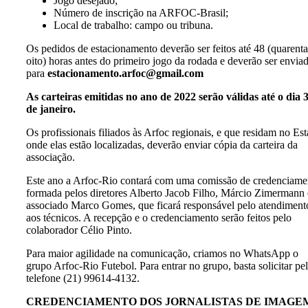
Jogo desejado;
Número de inscrição na ARFOC-Brasil;
Local de trabalho: campo ou tribuna.
Os pedidos de estacionamento deverão ser feitos até 48 (quarenta
oito) horas antes do primeiro jogo da rodada e deverão ser envia
para
estacionamento.arfoc@gmail.com
As carteiras emitidas no ano de 2022 serão válidas até o dia 
de janeiro.
Os profissionais filiados às Arfoc regionais, e que residam no Es
onde elas estão localizadas, deverão enviar cópia da carteira da
associação.
Este ano a Arfoc-Rio contará com uma comissão de credenciame
formada pelos diretores Alberto Jacob Filho, Márcio Zimermann 
associado Marco Gomes, que ficará responsável pelo atendiment
aos técnicos. A recepção e o credenciamento serão feitos pelo
colaborador Célio Pinto.
Para maior agilidade na comunicação, criamos no WhatsApp o
grupo Arfoc-Rio Futebol. Para entrar no grupo, basta solicitar pe
telefone (21) 99614-4132.
CREDENCIAMENTO DOS JORNALISTAS DE IMAGE