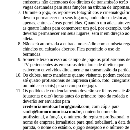
emissoras não detentoras dos direitos de transmissão terão
vagas destinadas para suas funções na tribuna de imprensa
Durante o jogo, os repórteres fotográficos e cinematográfi
devem permanecer em seus lugares, podendo se deslocar,
apenas, entre as áreas permitidas. Quando um atleta atrave
as quatro linhas para comemorar um gol, por exemplo, tod
deverão permanecer em seus lugares, sem ir em direção ao
atleta.
Não será autorizada a entrada no estádio com camiseta rega
chinelos ou calçados abertos. Fica permitido o uso de
bermudas.
Somente terão acesso ao campo de jogo os profissionais d
TV pertencentes às emissoras detentoras de direitos que
estiverem envolvidos diretamente na transmissão da partida
Os clubes, tanto mandante quanto visitante, podem credenc
até quatro profissionais de imprensa (rádio, foto, cinegrafis
ou mídias sociais) para o campo de jogo.
Os pedidos de credenciamento deverão ser feitos em até 4
(quarenta e oito) horas antes do primeiro jogo da rodada e
deverão ser enviados para
credenciamento.arfoc@gmail.com
, com cópia para
saulo@lumocomunica.com.br
, contendo nome do
profissional, a função, o número do registro profissional, o
nome da empresa jornalística para qual trabalhará, a data d
partida, o nome do estádio, o jogo desejado e o número de