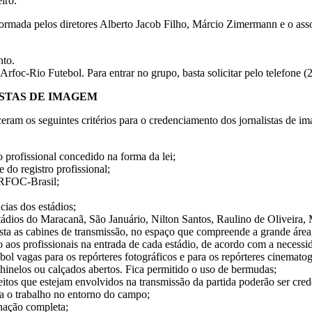
iro.
rmada pelos diretores Alberto Jacob Filho, Márcio Zimermann e o ass
nto.
foc-Rio Futebol. Para entrar no grupo, basta solicitar pelo telefone 
STAS DE IMAGEM
s seguintes critérios para o credenciamento dos jornalistas de ima
 profissional concedido na forma da lei;
do registro profissional;
 ARFOC-Brasil;
cias dos estádios;
stádios do Maracanã, São Januário, Nilton Santos, Raulino de Oliveira, 
oposta as cabines de transmissão, no espaço que compreende a grande áre
aos profissionais na entrada de cada estádio, de acordo com a necessid
bol vagas para os repórteres fotográficos e para os repórteres cinematog
 chinelos ou calçados abertos. Fica permitido o uso de bermudas;
reitos que estejam envolvidos na transmissão da partida poderão ser cr
ra o trabalho no entorno do campo;
inação completa;