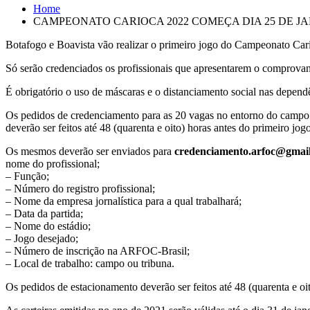
Home
CAMPEONATO CARIOCA 2022 COMEÇA DIA 25 DE J
Botafogo e Boavista vão realizar o primeiro jogo do Campeonato Car
Só serão credenciados os profissionais que apresentarem o comprova
É obrigatório o uso de máscaras e o distanciamento social nas dependê
Os pedidos de credenciamento para as 20 vagas no entorno do campo n
deverão ser feitos até 48 (quarenta e oito) horas antes do primeiro jog
Os mesmos deverão ser enviados para
credenciamento.arfoc@gmai
nome do profissional;
– Função;
– Número do registro profissional;
– Nome da empresa jornalística para a qual trabalhará;
– Data da partida;
– Nome do estádio;
– Jogo desejado;
– Número de inscrição na ARFOC-Brasil;
– Local de trabalho: campo ou tribuna.
Os pedidos de estacionamento deverão ser feitos até 48 (quarenta e o