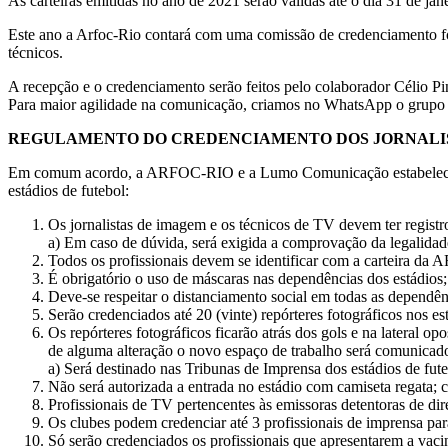
As carteiras emitidas no ano de 2021 serão válidas até o dia 31 de jane
Este ano a Arfoc-Rio contará com uma comissão de credenciamento fo
técnicos.
A recepção e o credenciamento serão feitos pelo colaborador Célio Pi
Para maior agilidade na comunicação, criamos no WhatsApp o grupo Ar
REGULAMENTO DO CREDENCIAMENTO DOS JORNALI
Em comum acordo, a ARFOC-RIO e a Lumo Comunicação estabeleceram o
estádios de futebol:
Os jornalistas de imagem e os técnicos de TV devem ter registro
a) Em caso de dúvida, será exigida a comprovação da legalidade 
Todos os profissionais devem se identificar com a carteira da
É obrigatório o uso de máscaras nas dependências dos estádios;
Deve-se respeitar o distanciamento social em todas as dependên
Serão credenciados até 20 (vinte) repórteres fotográficos nos e
Os repórteres fotográficos ficarão atrás dos gols e na lateral 
de alguma alteração o novo espaço de trabalho será comunicado 
a) Será destinado nas Tribunas de Imprensa dos estádios de fute
Não será autorizada a entrada no estádio com camiseta regata;
Profissionais de TV pertencentes às emissoras detentoras de di
Os clubes podem credenciar até 3 profissionais de imprensa pa
Só serão credenciados os profissionais que apresentarem a vac