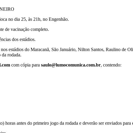
ANEIRO
ioca no dia 25, às 21h, no Engenhão.
nte de vacinação completo.
ncias dos estádios.
os estádios do Maracanã, São Januário, Nilton Santos, Raulino de Oliv
o da rodada.
l.com
com cópia para
saulo@lumocomunica.com.br
, contendo:
ito) horas antes do primeiro jogo da rodada e deverão ser enviados pa