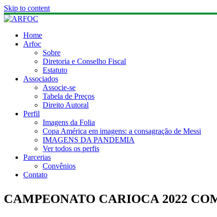
Skip to content
Home
Arfoc
Sobre
Diretoria e Conselho Fiscal
Estatuto
Associados
Associe-se
Tabela de Preços
Direito Autoral
Perfil
Imagens da Folia
Copa América em imagens: a consagração de Messi
IMAGENS DA PANDEMIA
Ver todos os perfis
Parcerias
Convênios
Contato
CAMPEONATO CARIOCA 2022 COM