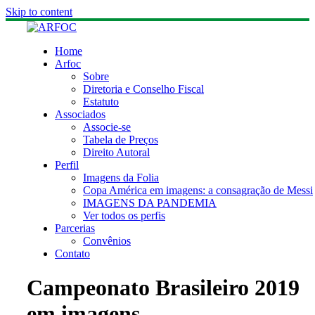
Skip to content
Home
Arfoc
Sobre
Diretoria e Conselho Fiscal
Estatuto
Associados
Associe-se
Tabela de Preços
Direito Autoral
Perfil
Imagens da Folia
Copa América em imagens: a consagração de Messi
IMAGENS DA PANDEMIA
Ver todos os perfis
Parcerias
Convênios
Contato
Campeonato Brasileiro 2019
em imagens