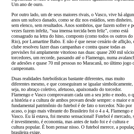
Um ano de ouro.
Por outro lado, um de seus maiores rivais, o Vasco, vive há algun
anos um sufoco danado, como se diz nos estádios, sem dinheiro,
sem elenco, sem resultados. Anos sombrios, que fazem sofrer e p
vezes fazem infeliz, “sua imensa torcida bem feliz”, como está
consagrado na letra do hino, composto (como todos os outros do
Rio), por Lamartine Babo. E não é que nesse cenário de aflição, 
clube resolveu fazer duas campanhas e contra quase todas as
previsões foi amplamente vitorioso nas duas: quase 200 mil sócio
torcedores, um recorde, passando até o Flamengo, numa avalanc
de adesões e quase 70 mil pessoas no Maracanã, no último jogo 
campeonato.
Duas realidades futebolísticas bastante diferentes, mas muito
diferentes mesmo, e que conseguiram se igualar simbolicamente,
seja, no abraço coletivo, afetuoso, apaixonado do torcedor.
Flamengo e Vasco comprovaram cada um a seu jeito e modo, o 
a história e a cultura de ambos provam desde sempre: o maior e 
fundamental patrimônio do futebol é de fato o torcedor. Não por
acaso, o jogo mais vibrante do Brasileiro foi o 4 a 4, Flamengo e
Vasco. Eu lá estava, foi mesmo sensacional! Futebol é mercado, 
é investimento, é economia, mas antes de tudo foi e é cultura e
cultura popular. É bom pensar nisso. O futebol merece, a popula
brasileira exige.