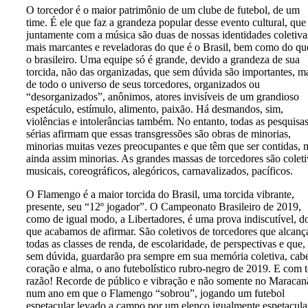
O torcedor é o maior patrimônio de um clube de futebol, de um
time. É ele que faz a grandeza popular desse evento cultural, que
juntamente com a música são duas de nossas identidades coletiva
mais marcantes e reveladoras do que é o Brasil, bem como do qu
o brasileiro. Uma equipe só é grande, devido a grandeza de sua
torcida, não das organizadas, que sem dúvida são importantes, m
de todo o universo de seus torcedores, organizados ou
“desorganizados”, anônimos, atores invisíveis de um grandioso
espetáculo, estímulo, alimento, paixão. Há desmandos, sim,
violências e intolerâncias também. No entanto, todas as pesquisa
sérias afirmam que essas transgressões são obras de minorias,
minorias muitas vezes preocupantes e que têm que ser contidas, 
ainda assim minorias. As grandes massas de torcedores são colet
musicais, coreográficos, alegóricos, carnavalizados, pacíficos.
O Flamengo é a maior torcida do Brasil, uma torcida vibrante,
presente, seu “12º jogador”. O Campeonato Brasileiro de 2019,
como de igual modo, a Libertadores, é uma prova indiscutível, d
que acabamos de afirmar. São coletivos de torcedores que alcan
todas as classes de renda, de escolaridade, de perspectivas e que,
sem dúvida, guardarão pra sempre em sua memória coletiva, cab
coração e alma, o ano futebolístico rubro-negro de 2019. E com 
razão! Recorde de público e vibração e não somente no Maracan
num ano em que o Flamengo “sobrou”, jogando um futebol
espetacular levado a campo por um elenco igualmente espetacula