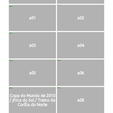
a01
a02
a03
a04
a05
a06
Copa do Mundo de 2010
/ ¡frica do Sul / Treino da
a08
CorÈia do Norte