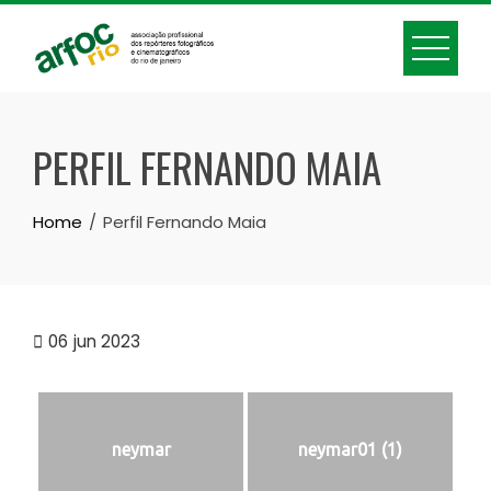
Skip
to
content
PERFIL FERNANDO MAIA
Home
Perfil Fernando Maia
06
jun 2023
neymar
neymar01 (1)