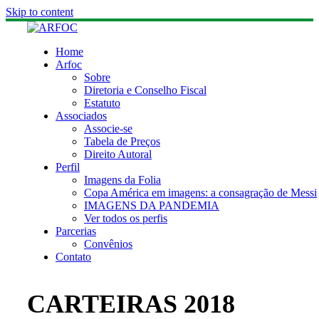
Skip to content
Home
Arfoc
Sobre
Diretoria e Conselho Fiscal
Estatuto
Associados
Associe-se
Tabela de Preços
Direito Autoral
Perfil
Imagens da Folia
Copa América em imagens: a consagração de Messi
IMAGENS DA PANDEMIA
Ver todos os perfis
Parcerias
Convênios
Contato
CARTEIRAS 2018