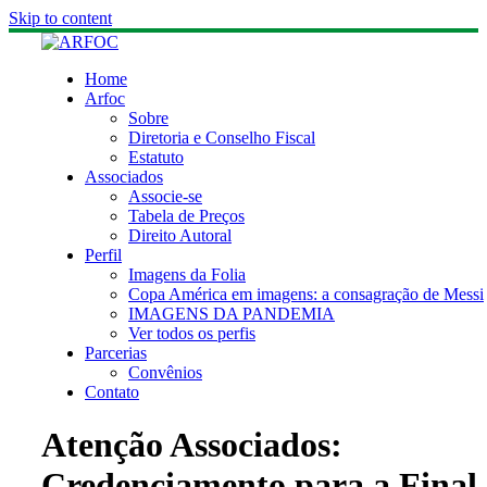
Skip to content
Home
Arfoc
Sobre
Diretoria e Conselho Fiscal
Estatuto
Associados
Associe-se
Tabela de Preços
Direito Autoral
Perfil
Imagens da Folia
Copa América em imagens: a consagração de Messi
IMAGENS DA PANDEMIA
Ver todos os perfis
Parcerias
Convênios
Contato
Atenção Associados:
Credenciamento para a Final