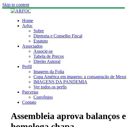
Skip to content
Home
Arfoc
Sobre
Diretoria e Conselho Fiscal
Estatuto
Associados
Associe-se
Tabela de Preços
Direito Autoral
Perfil
Imagens da Folia
Copa América em imagens: a consagração de Messi
IMAGENS DA PANDEMIA
Ver todos os perfis
Parcerias
Convênios
Contato
Assembleia aprova balanços e
homologa chapa