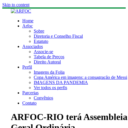
Skip to content
Home
Arfoc
Sobre
Diretoria e Conselho Fiscal
Estatuto
Associados
Associe-se
Tabela de Preços
Direito Autoral
Perfil
Imagens da Folia
Copa América em imagens: a consagração de Messi
IMAGENS DA PANDEMIA
Ver todos os perfis
Parcerias
Convênios
Contato
ARFOC-RIO terá Assembleia
Geral Ordinária