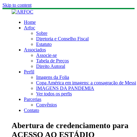
Skip to content
Home
Arfoc
Sobre
Diretoria e Conselho Fiscal
Estatuto
Associados
Associe-se
Tabela de Preços
Direito Autoral
Perfil
Imagens da Folia
Copa América em imagens: a consagração de Messi
IMAGENS DA PANDEMIA
Ver todos os perfis
Parcerias
Convênios
Contato
Abertura de credenciamento para
ACESSO AO ESTÁDIO