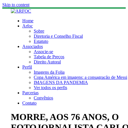
Skip to content
Home
Arfoc
Sobre
Diretoria e Conselho Fiscal
Estatuto
Associados
Associe-se
Tabela de Preços
Direito Autoral
Perfil
Imagens da Folia
Copa América em imagens: a consagração de Messi
IMAGENS DA PANDEMIA
Ver todos os perfis
Parcerias
Convênios
Contato
MORRE, AOS 76 ANOS, O
FOTOJORNALISTA CARL