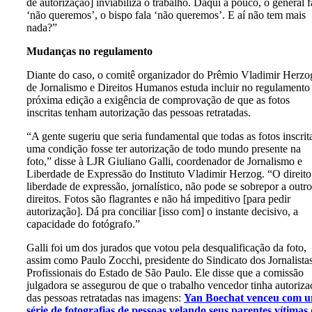
de autorização] inviabiliza o trabalho. Daqui a pouco, o general f
‘não queremos’, o bispo fala ‘não queremos’. E aí não tem mais
nada?”
Mudanças no regulamento
Diante do caso, o comitê organizador do Prêmio Vladimir Herzo
de Jornalismo e Direitos Humanos estuda incluir no regulamento
próxima edição a exigência de comprovação de que as fotos
inscritas tenham autorização das pessoas retratadas.
“A gente sugeriu que seria fundamental que todas as fotos inscrit
uma condição fosse ter autorização de todo mundo presente na
foto,” disse à LJR Giuliano Galli, coordenador de Jornalismo e
Liberdade de Expressão do Instituto Vladimir Herzog. “O direito
liberdade de expressão, jornalístico, não pode se sobrepor a outro
direitos. Fotos são flagrantes e não há impeditivo [para pedir
autorização]. Dá pra conciliar [isso com] o instante decisivo, a
capacidade do fotógrafo.”
Galli foi um dos jurados que votou pela desqualificação da foto,
assim como Paulo Zocchi, presidente do Sindicato dos Jornalista
Profissionais do Estado de São Paulo. Ele disse que a comissão
julgadora se assegurou de que o trabalho vencedor tinha autoriza
das pessoas retratadas nas imagens:
Yan Boechat venceu com 
série de fotografias de pessoas velando seus parentes vítimas