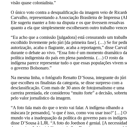
visão quase colonialista.”
O único voto contra a desqualificação da imagem veio de Ricard
Carvalho, representando a Associação Brasileira de Imprensa (A
Ele sugeriu manter a foto na disputa e os que tivessem ressalvas
quanto a ela que simplesmente escolhessem outro trabalho vence
“Eu acho que a comissão [julgadora] está censurando um trabalh
escolhido livremente pelo júri [da primeira fase]. (…) Se for pedi
autorização, acaba o flagrante, acaba a reportagem,” disse Carva
durante o debate ao vivo. “Essa foto é um momento dramático d
política indigenista do país em plena pandemia. (…) O rosto da
indígena parece representar tudo o que essas populações vivem s
o governo Bolsonaro.”
Na mesma linha, o fotógrafo Renatto D’Sousa, integrante do júri
que escolheu os finalistas da categoria, se disse surpreso com a
desclassificação. Com mais de 30 anos de fotojornalismo e uma
carreira premiada, ele considerou “muito forte” a decisão, sobret
pelo valor jornalístico da imagem.
“A foto fala mais do que o texto vai falar. A indígena olhando a
máscara [e pensando], ‘o que é isso, como vou usar isso?’ […] O
mundo viu a inadequação da política do governo para os indígen
disse D’Sousa à LJR. “A foto do Joedson é genial. [A necessida