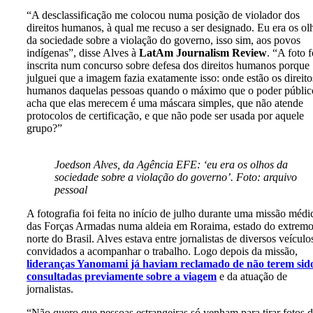
“A desclassificação me colocou numa posição de violador dos
direitos humanos, à qual me recuso a ser designado. Eu era os ol
da sociedade sobre a violação do governo, isso sim, aos povos
indígenas”, disse Alves à
LatAm Journalism Review
. “A foto f
inscrita num concurso sobre defesa dos direitos humanos porque
julguei que a imagem fazia exatamente isso: onde estão os direito
humanos daquelas pessoas quando o máximo que o poder públic
acha que elas merecem é uma máscara simples, que não atende
protocolos de certificação, e que não pode ser usada por aquele
grupo?”
Joedson Alves, da Agência EFE: ‘eu era os olhos da
sociedade sobre a violação do governo’. Foto: arquivo
pessoal
A fotografia foi feita no início de julho durante uma missão médi
das Forças Armadas numa aldeia em Roraima, estado do extrem
norte do Brasil. Alves estava entre jornalistas de diversos veículo
convidados a acompanhar o trabalho. Logo depois da missão,
lideranças Yanomami já haviam reclamado de não terem sid
consultadas previamente sobre a viagem
e da atuação de
jornalistas.
“Não quero que pessoas estrangeiras só venham para tirar fotos 