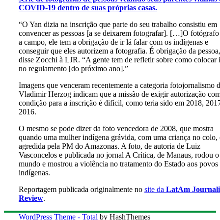
COVID-19 dentro de suas próprias casas.
“O Yan dizia na inscrição que parte do seu trabalho consistiu em
convencer as pessoas [a se deixarem fotografar]. […]O fotógrafo
a campo, ele tem a obrigação de ir lá falar com os indígenas e
conseguir que eles autorizem a fotografia. É obrigação da pessoa
disse Zocchi à LJR. “A gente tem de refletir sobre como colocar 
no regulamento [do próximo ano].”
Imagens que venceram recentemente a categoria fotojornalismo 
Vladimir Herzog indicam que a missão de exigir autorização co
condição para a inscrição é difícil, como teria sido em 2018, 201
2016.
O mesmo se pode dizer da foto vencedora de 2008, que mostra
quando uma mulher indígena grávida, com uma criança no colo, 
agredida pela PM do Amazonas. A foto, de autoria de Luiz
Vasconcelos e publicada no jornal A Crítica, de Manaus, rodou o
mundo e mostrou a violência no tratamento do Estado aos povos
indígenas.
Reportagem publicada originalmente no
site da
LatAm Journal
Review
.
WordPress Theme - Total
by HashThemes