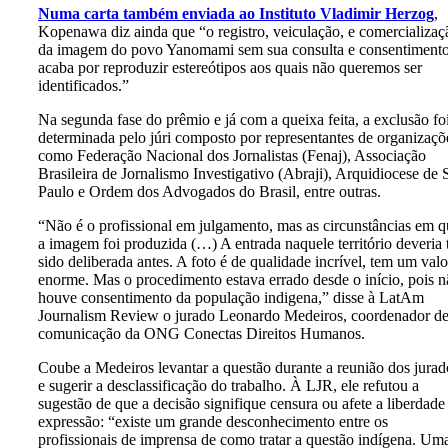
Numa carta também enviada ao Instituto Vladimir Herzog
,
Kopenawa diz ainda que “o registro, veiculação, e comercializaç
da imagem do povo Yanomami sem sua consulta e consentiment
acaba por reproduzir estereótipos aos quais não queremos ser
identificados.”
Na segunda fase do prêmio e já com a queixa feita, a exclusão fo
determinada pelo júri composto por representantes de organizaçõ
como Federação Nacional dos Jornalistas (Fenaj), Associação
Brasileira de Jornalismo Investigativo (Abraji), Arquidiocese de 
Paulo e Ordem dos Advogados do Brasil, entre outras.
“Não é o profissional em julgamento, mas as circunstâncias em q
a imagem foi produzida (…) A entrada naquele território deveria 
sido deliberada antes. A foto é de qualidade incrível, tem um valo
enorme. Mas o procedimento estava errado desde o início, pois n
houve consentimento da população indigena,” disse à LatAm
Journalism Review o jurado Leonardo Medeiros, coordenador d
comunicação da ONG Conectas Direitos Humanos.
Coube a Medeiros levantar a questão durante a reunião dos jurad
e sugerir a desclassificação do trabalho. À LJR, ele refutou a
sugestão de que a decisão signifique censura ou afete a liberdade
expressão: “existe um grande desconhecimento entre os
profissionais de imprensa de como tratar a questão indígena. Um