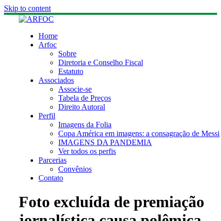
Skip to content
Home
Arfoc
Sobre
Diretoria e Conselho Fiscal
Estatuto
Associados
Associe-se
Tabela de Preços
Direito Autoral
Perfil
Imagens da Folia
Copa América em imagens: a consagração de Messi
IMAGENS DA PANDEMIA
Ver todos os perfis
Parcerias
Convênios
Contato
Foto excluída de premiação
jornalística causa polêmica