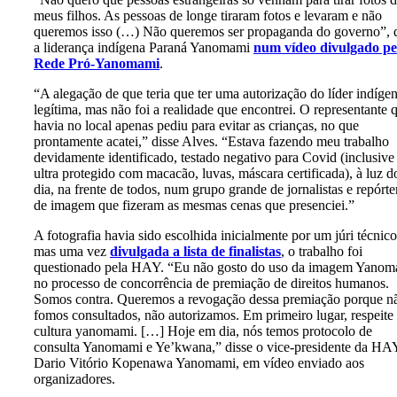
meus filhos. As pessoas de longe tiraram fotos e levaram e não
queremos isso (…) Não queremos ser propaganda do governo”, 
a liderança indígena Paraná Yanomami
num vídeo divulgado pe
Rede Pró-Yanomami
.
“A alegação de que teria que ter uma autorização do líder indíge
legítima, mas não foi a realidade que encontrei. O representante 
havia no local apenas pediu para evitar as crianças, no que
prontamente acatei,” disse Alves. “Estava fazendo meu trabalho
devidamente identificado, testado negativo para Covid (inclusive
ultra protegido com macacão, luvas, máscara certificada), à luz d
dia, na frente de todos, num grupo grande de jornalistas e repórte
de imagem que fizeram as mesmas cenas que presenciei.”
A fotografia havia sido escolhida inicialmente por um júri técnico
mas uma vez
divulgada a lista de finalistas
, o trabalho foi
questionado pela HAY. “Eu não gosto do uso da imagem Yanom
no processo de concorrência de premiação de direitos humanos.
Somos contra. Queremos a revogação dessa premiação porque n
fomos consultados, não autorizamos. Em primeiro lugar, respeite
cultura yanomami. […] Hoje em dia, nós temos protocolo de
consulta Yanomami e Ye’kwana,” disse o vice-presidente da HA
Dario Vitório Kopenawa Yanomami, em vídeo enviado aos
organizadores.