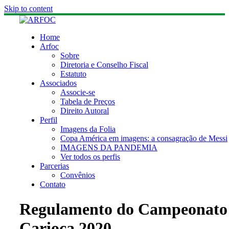
Skip to content
Home
Arfoc
Sobre
Diretoria e Conselho Fiscal
Estatuto
Associados
Associe-se
Tabela de Preços
Direito Autoral
Perfil
Imagens da Folia
Copa América em imagens: a consagração de Messi
IMAGENS DA PANDEMIA
Ver todos os perfis
Parcerias
Convênios
Contato
Regulamento do Campeonato
Carioca 2020