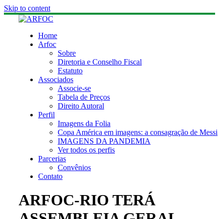
Skip to content
Home
Arfoc
Sobre
Diretoria e Conselho Fiscal
Estatuto
Associados
Associe-se
Tabela de Preços
Direito Autoral
Perfil
Imagens da Folia
Copa América em imagens: a consagração de Messi
IMAGENS DA PANDEMIA
Ver todos os perfis
Parcerias
Convênios
Contato
ARFOC-RIO TERÁ
ASSEMBLEIA GERAL