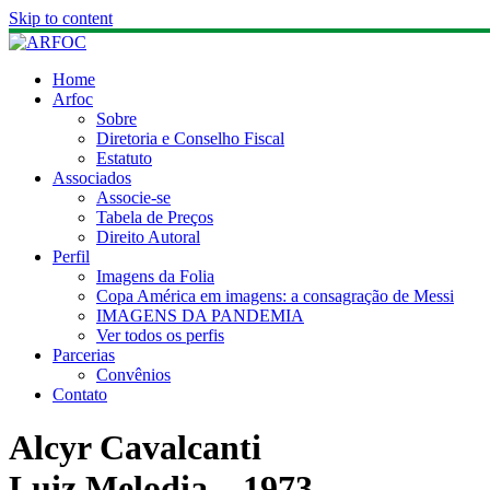
Skip to content
Home
Arfoc
Sobre
Diretoria e Conselho Fiscal
Estatuto
Associados
Associe-se
Tabela de Preços
Direito Autoral
Perfil
Imagens da Folia
Copa América em imagens: a consagração de Messi
IMAGENS DA PANDEMIA
Ver todos os perfis
Parcerias
Convênios
Contato
Alcyr Cavalcanti
Luiz Melodia – 1973