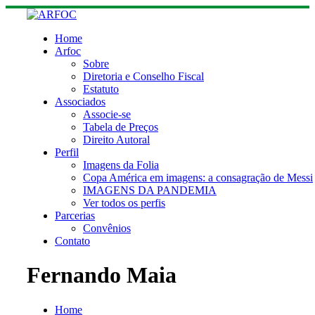
Skip
to
content
Home
Arfoc
Sobre
Diretoria e Conselho Fiscal
Estatuto
Associados
Associe-se
Tabela de Preços
Direito Autoral
Perfil
Imagens da Folia
Copa América em imagens: a consagração de Messi
IMAGENS DA PANDEMIA
Ver todos os perfis
Parcerias
Convênios
Contato
Fernando Maia
Home