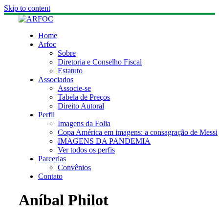
Skip to content
Home
Arfoc
Sobre
Diretoria e Conselho Fiscal
Estatuto
Associados
Associe-se
Tabela de Preços
Direito Autoral
Perfil
Imagens da Folia
Copa América em imagens: a consagração de Messi
IMAGENS DA PANDEMIA
Ver todos os perfis
Parcerias
Convênios
Contato
Aníbal Philot