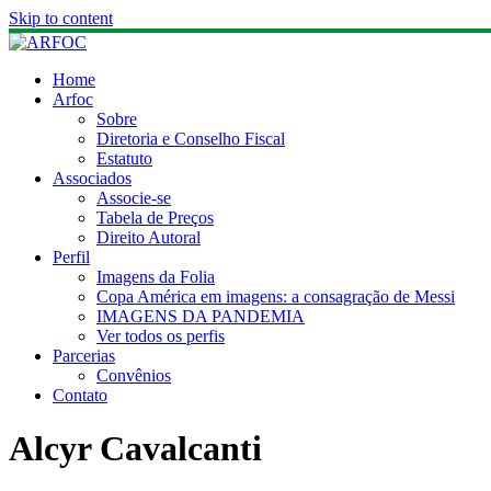
Skip to content
Home
Arfoc
Sobre
Diretoria e Conselho Fiscal
Estatuto
Associados
Associe-se
Tabela de Preços
Direito Autoral
Perfil
Imagens da Folia
Copa América em imagens: a consagração de Messi
IMAGENS DA PANDEMIA
Ver todos os perfis
Parcerias
Convênios
Contato
Alcyr Cavalcanti