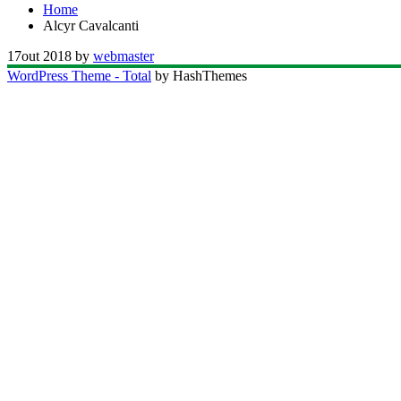
Home
Alcyr Cavalcanti
17
out 2018
by
webmaster
WordPress Theme - Total
by HashThemes