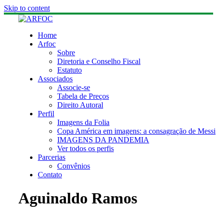
Skip to content
Home
Arfoc
Sobre
Diretoria e Conselho Fiscal
Estatuto
Associados
Associe-se
Tabela de Preços
Direito Autoral
Perfil
Imagens da Folia
Copa América em imagens: a consagração de Messi
IMAGENS DA PANDEMIA
Ver todos os perfis
Parcerias
Convênios
Contato
Aguinaldo Ramos