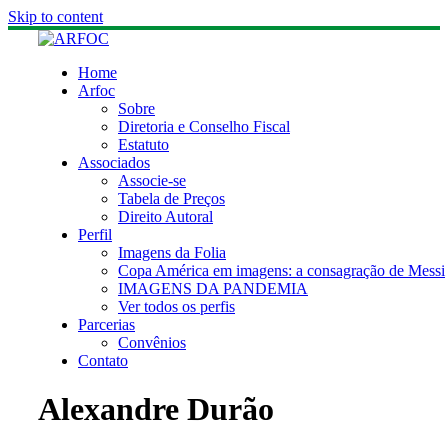
Skip to content
Home
Arfoc
Sobre
Diretoria e Conselho Fiscal
Estatuto
Associados
Associe-se
Tabela de Preços
Direito Autoral
Perfil
Imagens da Folia
Copa América em imagens: a consagração de Messi
IMAGENS DA PANDEMIA
Ver todos os perfis
Parcerias
Convênios
Contato
Alexandre Durão