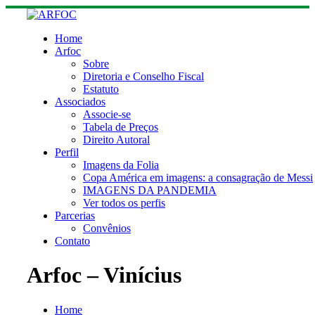
Skip
to
content
Home
Arfoc
Sobre
Diretoria e Conselho Fiscal
Estatuto
Associados
Associe-se
Tabela de Preços
Direito Autoral
Perfil
Imagens da Folia
Copa América em imagens: a consagração de Messi
IMAGENS DA PANDEMIA
Ver todos os perfis
Parcerias
Convênios
Contato
Arfoc – Vinícius
Home