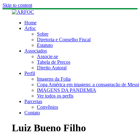
Skip to content
Home
Arfoc
Sobre
Diretoria e Conselho Fiscal
Estatuto
Associados
Associe-se
Tabela de Preços
Direito Autoral
Perfil
Imagens da Folia
Copa América em imagens: a consagração de Messi
IMAGENS DA PANDEMIA
Ver todos os perfis
Parcerias
Convênios
Contato
Luiz Bueno Filho