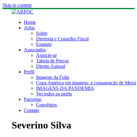
Skip to content
Home
Arfoc
Sobre
Diretoria e Conselho Fiscal
Estatuto
Associados
Associe-se
Tabela de Preços
Direito Autoral
Perfil
Imagens da Folia
Copa América em imagens: a consagração de Messi
IMAGENS DA PANDEMIA
Ver todos os perfis
Parcerias
Convênios
Contato
Severino Silva